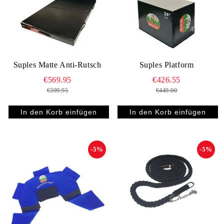
Suples Matte Anti-Rutsch
Suples Platform
€569.95
€426.55
€599.95
€449.00
-5%
-5%