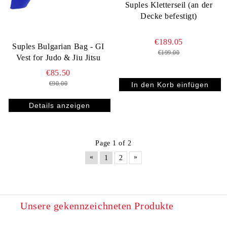
Suples Kletterseil (an der
Decke befestigt)
€189.05
Suples Bulgarian Bag - GI
€199.00
Vest for Judo & Jiu Jitsu
€85.50
€90.00
Details anzeigen
Page 1 of 2
«
»
1
2
Unsere gekennzeichneten Produkte