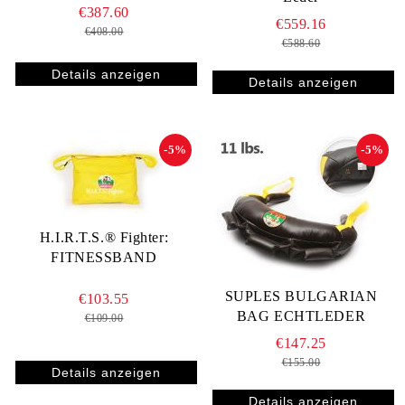
€387.60
€559.16
€408.00
€588.60
Details anzeigen
Details anzeigen
-5%
-5%
H.I.R.T.S.® Fighter:
FITNESSBAND
SUPLES BULGARIAN
€103.55
BAG ECHTLEDER
€109.00
€147.25
€155.00
Details anzeigen
Details anzeigen