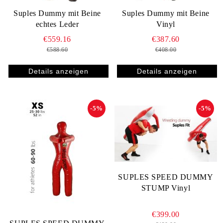
Suples Dummy mit Beine
Suples Dummy mit Beine
echtes Leder
Vinyl
€559.16
€387.60
€588.60
€408.00
Details anzeigen
Details anzeigen
-5%
-5%
SUPLES SPEED DUMMY
STUMP Vinyl
€399.00