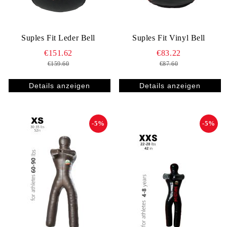
Suples Fit Leder Bell
Suples Fit Vinyl Bell
€151.62
€83.22
€159.60
€87.60
Details anzeigen
Details anzeigen
-5%
-5%