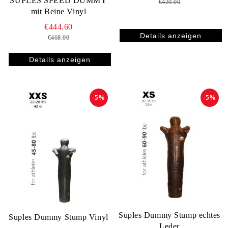
SUPLES SPEED DUMMY
€420.00
mit Beine Vinyl
€444.60
Details anzeigen
€468.00
Details anzeigen
-5%
-5%
Suples Dummy Stump echtes
Suples Dummy Stump Vinyl
Leder