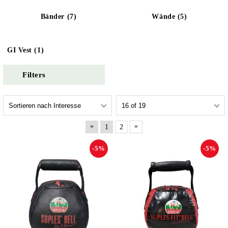
Bänder (7)
Wände (5)
GI Vest (1)
Filters
«
»
1
2
-5%
-5%