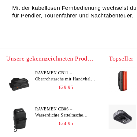
Mit der 
kabellosen Fernbedienung
 wechselst d
für Pendler, Tourenfahrer und Nachtabenteuer.
Unsere gekennzeichneten Produkte
Topseller
RAVEMEN CB11 –
Oberrohrtasche mit Handyhalter
(Hard‑Shell, Wasserdicht, bis
€29.95
6,5")
RAVEMEN CB06 –
Wasserdichte Satteltasche
(Ultra‑leicht, 0,39 L, IPX7)
€24.95