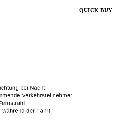
QUICK BUY
JUST 2 FIELDS TO FILL IN
I agree to
Privacy Policy
We will contact you to finalize the
uchtung bei Nacht
ommende Verkehrsteilnehmer
Fernstrahl
g während der Fahrt
u