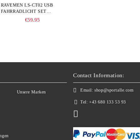
RAVEMEN LS-CT02 USB
FAHRRADLICHT SET
(LR500S + TR20)
€59.95
Contact Information:
Email:
shop@sportalle.com
Unsere Marken
Tel:
+43 680 133 53 93
ngen