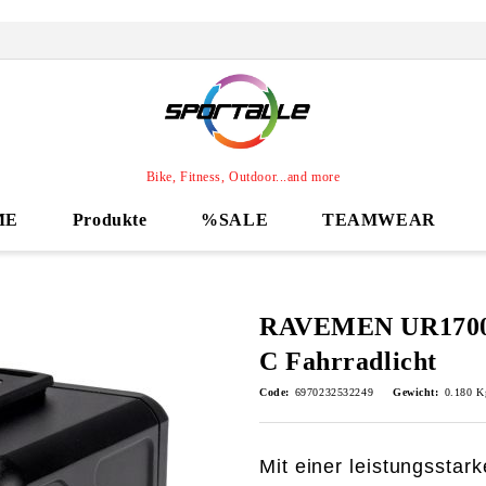
Bike, Fitness, Outdoor...and more
ME
Produkte
%SALE
TEAMWEAR
RAVEMEN UR1700 
C Fahrradlicht
Code:
6970232532249
Gewicht:
0.180
K
Mit einer leistungssta