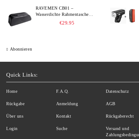
RAVEMEN CB01 –
Wasserdichte Rahmentasche
(IPX7, Slim‑Edge Design,
€29.95
225×65×90 mm)
Abonnieren
Quick Links:
Home
F.A.Q.
Datenschutz
Rückgabe
Anmeldung
AGB
Über uns
Kontakt
Rückgaberecht
Login
Suche
Versand und
Zahlungsbedingu