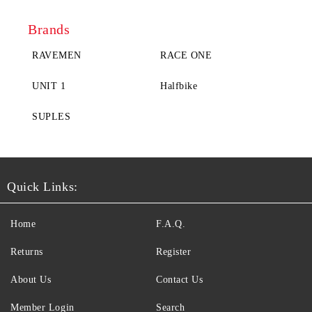
Brands
RAVEMEN
RACE ONE
UNIT 1
Halfbike
SUPLES
Quick Links:
Home
F.A.Q.
Returns
Register
About Us
Contact Us
Member Login
Search