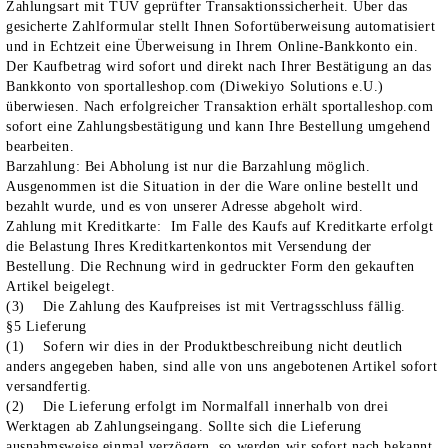
Zahlungsart mit TÜV geprüfter Transaktionssicherheit. Über das
gesicherte Zahlformular stellt Ihnen Sofortüberweisung automatisiert
und in Echtzeit eine Überweisung in Ihrem Online-Bankkonto ein.
Der Kaufbetrag wird sofort und direkt nach Ihrer Bestätigung an das
Bankkonto von sportalleshop.com (Diwekiyo Solutions e.U.)
überwiesen. Nach erfolgreicher Transaktion erhält sportalleshop.com
sofort eine Zahlungsbestätigung und kann Ihre Bestellung umgehend
bearbeiten.
Barzahlung
: Bei Abholung ist nur die Barzahlung möglich.
Ausgenommen ist die Situation in der die Ware online bestellt und
bezahlt wurde, und es von unserer Adresse abgeholt wird.
Zahlung mit Kreditkarte
: Im Falle des Kaufs auf Kreditkarte erfolgt
die Belastung Ihres Kreditkartenkontos mit Versendung der
Bestellung. Die Rechnung wird in gedruckter Form den gekauften
Artikel beigelegt.
(3) Die Zahlung des Kaufpreises ist mit Vertragsschluss fällig.
§5 Lieferung
(1) Sofern wir dies in der Produktbeschreibung nicht deutlich
anders angegeben haben, sind alle von uns angebotenen Artikel sofort
versandfertig.
(2) Die Lieferung erfolgt im Normalfall innerhalb von drei
Werktagen ab Zahlungseingang. Sollte sich die Lieferung
ausnahmsweise einmal verzögern, so werden wir sofort nach bekannt